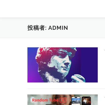
コ
ン
テ
ン
ツ
投稿者:
ADMIN
へ
ス
キ
ッ
プ