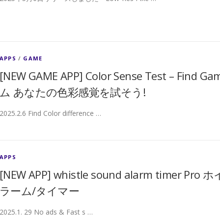
APPS
/
GAME
[NEW GAME APP] Color Sense Test – 
ム あなたの色彩感覚を試そう!
2025.2.6 Find Color difference …
APPS
[NEW APP] whistle sound alarm timer
ラーム/タイマー
2025.1. 29 No ads & Fast s …