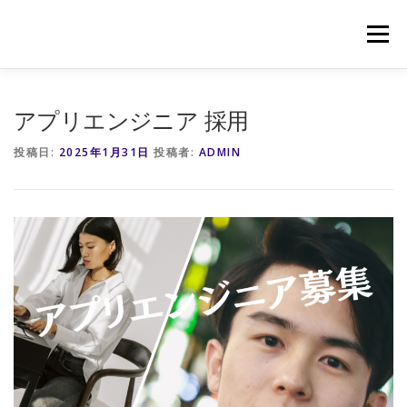
コ
ン
メニュー
テ
ン
ツ
へ
HOME
NEWS
APPS
CONTACT
RECRUIT
アプリエンジニア 採用
ス
キ
投稿日:
2025年1月31日
投稿者:
ADMIN
ッ
プ